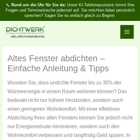
Zum
📞
Rund um die Uhr für Sie da:
Unser KI-Telefonassistent nimmt Ihre
Fragen und Terminwünsche jederzeit auf. Sie möchten lieber persönlich
Inhalt
sprechen? Sagen Sie es einfach gleich zu Beginn.
springen
Altes Fenster abdichten –
Einfache Anleitung & Tipps
Wussten Sie, dass undichte Fenster bis zu 30% der
Wärmeenergie in einem Raum verlieren können? Das
bedeutet nicht nur höhere Heizkosten, sondern auch
einen geringeren Wohnkomfort. Mit einer effektiven
Abdichtung Ihres alten Fensters können Sie jedoch nicht
nur Energieverluste minimieren, sondern auch den
Wohnkomfort verbessern und langfristig Geld sparen. In