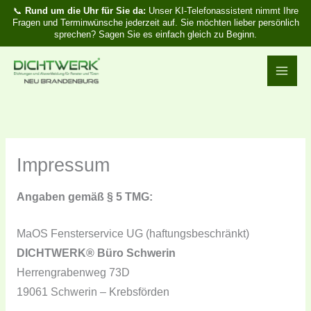
Zum
Vorlieben
Marketing
Statistiken
Funktional
📞
Rund um die Uhr für Sie da:
Unser KI-Telefonassistent nimmt Ihre
Fragen und Terminwünsche jederzeit auf. Sie möchten lieber persönlich
Inhalt
sprechen? Sagen Sie es einfach gleich zu Beginn.
springen
Impressum
Angaben gemäß § 5 TMG:
MaOS Fensterservice UG (haftungsbeschränkt)
DICHTWERK® Büro Schwerin
Herrengrabenweg 73D
19061 Schwerin – Krebsförden