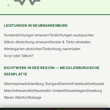
LEISTUNGEN IN NEUBRANDENBURG
Fensterdichtungen erneuern
Türdichtungen austauschen
Silikon-Abdichtung erneuern
Fenster & Türen einstellen
Wintergarten abdichten
Türdichtung nachrüsten
Acryl oder Silikon?
DICHTWERK IN DER REGION — MECKLENBURGISCHE
SEENPLATTE
Altentreptow
Anklam
Burg Stargard
Demmin
Friedland
Greifswald
Malchin
Neustrelitz
Neustrelitz-Umland
Stavenhagen
Strasburg
Waren (Müritz)
Woldegk