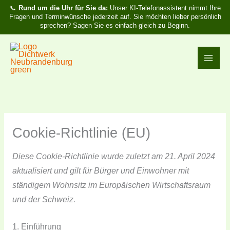
Zum
📞
Rund um die Uhr für Sie da:
Unser KI-Telefonassistent nimmt Ihre
Fragen und Terminwünsche jederzeit auf. Sie möchten lieber persönlich
Inhalt
sprechen? Sagen Sie es einfach gleich zu Beginn.
springen
Consent
Consent
Consent
Consent
to
to
to
to
service
service
service
service
Cookie-Richtlinie (EU)
elementor
wordpress
woocommerce
sonstiges
Diese Cookie-Richtlinie wurde zuletzt am 21. April 2024
aktualisiert und gilt für Bürger und Einwohner mit
ständigem Wohnsitz im Europäischen Wirtschaftsraum
und der Schweiz.
1. Einführung