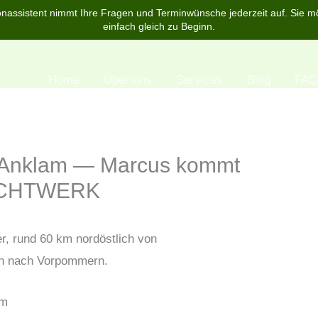
nassistent nimmt Ihre Fragen und Terminwünsche jederzeit auf. Sie m
einfach gleich zu Beginn.
Home
Über uns
Services
Blog
FAQ
 Anklam — Marcus kommt
 DICHTWERK
r, rund 60 km nordöstlich von
ch nach Vorpommern.
am