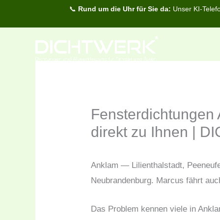
Zum
📞
Rund um die Uhr für Sie da:
Unser KI-Telefo
Inhalt
springen
Fensterdichtungen
direkt zu Ihnen |
Anklam — Lilienthalstadt, Peeneufe
Neubrandenburg. Marcus fährt au
Das Problem kennen viele in Ankl