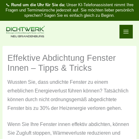
Zum
📞
Rund um die Uhr für Sie da:
Unser KI-Telefonassistent nimmt Ihre
Fragen und Terminwünsche jederzeit auf. Sie möchten lieber persönlich
Inhalt
sprechen? Sagen Sie es einfach gleich zu Beginn.
springen
Effektive Abdichtung Fenster
Innen – Tipps & Tricks
Wussten Sie, dass undichte Fenster zu einem
erheblichen Energieverlust führen können? Tatsächlich
können durch nicht ordnungsgemäß abgedichtete
Fenster bis zu 30% der Heizenergie verloren gehen.
Wenn Sie Ihre Fenster innen effektiv abdichten, können
Sie Zugluft stoppen, Wärmeverluste reduzieren und