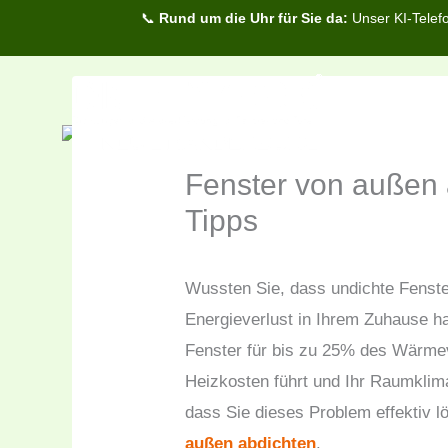
Zum
📞
Rund um die Uhr für Sie da:
Unser KI-Telefo
Inhalt
springen
Fenster von außen 
Tipps
Wussten Sie, dass undichte Fenster
Energieverlust in Ihrem Zuhause h
Fenster für bis zu 25% des Wärmev
Heizkosten führt und Ihr Raumklima
dass Sie dieses Problem effektiv 
außen abdichten
.