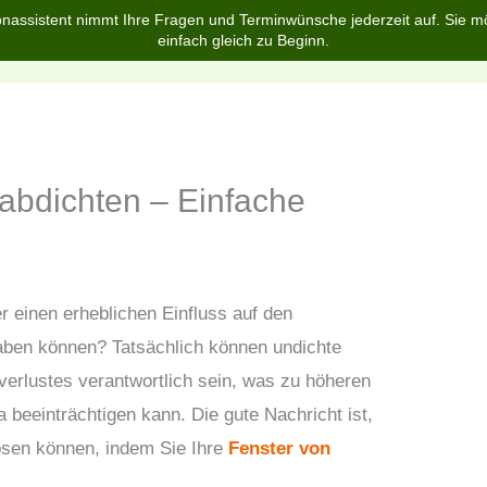
nassistent nimmt Ihre Fragen und Terminwünsche jederzeit auf. Sie m
einfach gleich zu Beginn.
Home
Über uns
Services
Blog
FAQ
abdichten – Einfache
 einen erheblichen Einfluss auf den
aben können? Tatsächlich können undichte
erlustes verantwortlich sein, was zu höheren
 beeinträchtigen kann. Die gute Nachricht ist,
lösen können, indem Sie Ihre
Fenster von