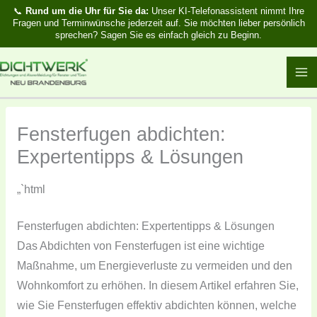
Zum
📞
Rund um die Uhr für Sie da:
Unser KI-Telefonassistent nimmt Ihre
Fragen und Terminwünsche jederzeit auf. Sie möchten lieber persönlich
Inhalt
sprechen? Sagen Sie es einfach gleich zu Beginn.
springen
Fensterfugen abdichten:
Expertentipps & Lösungen
„`html
Fensterfugen abdichten: Expertentipps & Lösungen
Das Abdichten von Fensterfugen ist eine wichtige
Maßnahme, um Energieverluste zu vermeiden und den
Wohnkomfort zu erhöhen. In diesem Artikel erfahren Sie,
wie Sie Fensterfugen effektiv abdichten können, welche