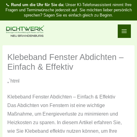
Zum
📞
Rund um die Uhr für Sie da:
Unser KI-Telefonassistent nimmt Ihre
Fragen und Terminwünsche jederzeit auf. Sie möchten lieber persönlich
Inhalt
sprechen? Sagen Sie es einfach gleich zu Beginn.
springen
Klebeband Fenster Abdichten –
Einfach & Effektiv
„`html
Klebeband Fenster Abdichten – Einfach & Effektiv
Das Abdichten von Fenstern ist eine wichtige
Maßnahme, um Energieverluste zu minimieren und
Heizkosten zu sparen. In diesem Artikel erfahren Sie,
wie Sie Klebeband effektiv nutzen können, um Ihre