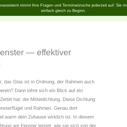
nassistent nimmt Ihre Fragen und Terminwünsche jederzeit auf. Sie m
einfach gleich zu Beginn.
Home
Über uns
Services
Blog
FAQ
enster — effektiver
t
, das Glas ist in Ordnung, der Rahmen auch
rein? Dann lohnt sich ein Blick auf ein
ettel hat: die Mitteldichtung. Diese Dichtung
Fensterflügel und Rahmen. Genau dort
und warm dein Zuhause wirklich ist. In diesem
chtung am Fenster leistet, wie sie sich von der