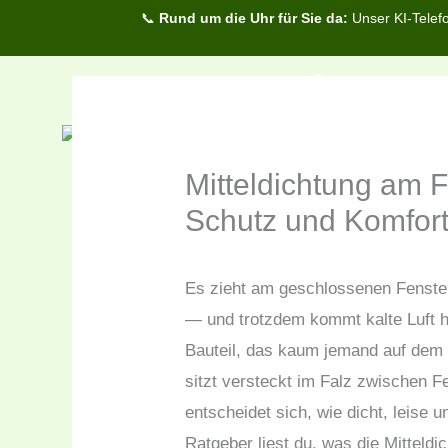
Zum
📞
Rund um die Uhr für Sie da:
Unser KI-Telefo
Inhalt
springen
Mitteldichtung am F
Schutz und Komfor
Es zieht am geschlossenen Fenster
— und trotzdem kommt kalte Luft he
Bauteil, das kaum jemand auf dem Z
sitzt versteckt im Falz zwischen 
entscheidet sich, wie dicht, leise 
Ratgeber liest du, was die Mitteldi