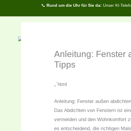
Zum
📞
Rund um die Uhr für Sie da:
Unser KI-Telefo
Inhalt
springen
Anleitung: Fenster 
Tipps
„`html
Anleitung: Fenster außen abdichten
Das Abdichten von Fenstern ist ei
vermeiden und den Wohnkomfort zu
es entscheidend, die richtigen Mat