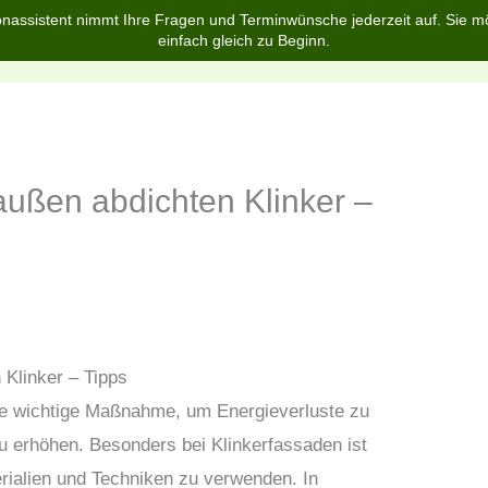
nassistent nimmt Ihre Fragen und Terminwünsche jederzeit auf. Sie m
einfach gleich zu Beginn.
Home
Über uns
Services
Blog
FAQ
außen abdichten Klinker –
 Klinker – Tipps
ne wichtige Maßnahme, um Energieverluste zu
 erhöhen. Besonders bei Klinkerfassaden ist
erialien und Techniken zu verwenden. In