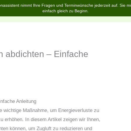
nassistent nimmt Ihre Fragen und Terminwünsche jederzeit auf. Sie m
einfach gleich zu Beginn.
Home
Über uns
Services
Blog
FAQ
h abdichten – Einfache
infache Anleitung
ne wichtige Maßnahme, um Energieverluste zu
 erhöhen. In diesem Artikel zeigen wir Ihnen,
ichten können, um Zugluft zu reduzieren und