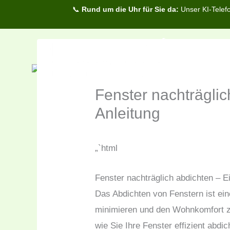
Zum
📞
Rund um die Uhr für Sie da:
Unser KI-Telefo
Inhalt
springen
Fenster nachträglic
Anleitung
„`html
Fenster nachträglich abdichten – E
Das Abdichten von Fenstern ist ei
minimieren und den Wohnkomfort zu
wie Sie Ihre Fenster effizient abd