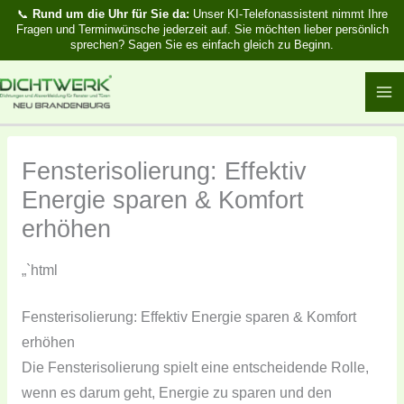
Zum
📞
Rund um die Uhr für Sie da:
Unser KI-Telefonassistent nimmt Ihre
Fragen und Terminwünsche jederzeit auf. Sie möchten lieber persönlich
Inhalt
sprechen? Sagen Sie es einfach gleich zu Beginn.
springen
Fensterisolierung: Effektiv
Energie sparen & Komfort
erhöhen
„`html
Fensterisolierung: Effektiv Energie sparen & Komfort
erhöhen
Die Fensterisolierung spielt eine entscheidende Rolle,
wenn es darum geht, Energie zu sparen und den